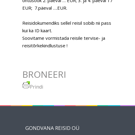
õhtusöök 2. päeval … EUR; 3. ja 4. päeval 17
EUR; 7.päeval ….EUR.
Reisidokumendiks sellel reisil sobib nii pass
kui ka ID kaart.
Soovitame vormistada reisile tervise- ja
reisitõrkekindlustuse !
BRONEERI
Prindi
GONDVANA REISID OÜ