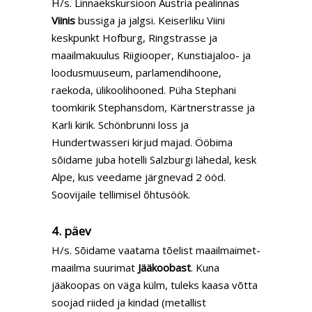
H/s. Linnaekskursioon Austria pealinnas
Viinis
bussiga ja jalgsi. Keiserliku Viini
keskpunkt Hofburg, Ringstrasse ja
maailmakuulus Riigiooper, Kunstiajaloo- ja
loodusmuuseum, parlamendihoone,
raekoda, ülikoolihooned. Püha Stephani
toomkirik Stephansdom, Kärtnerstrasse ja
Karli kirik. Schönbrunni loss ja
Hundertwasseri kirjud majad. Ööbima
sõidame juba hotelli Salzburgi lähedal, kesk
Alpe, kus veedame järgnevad 2 ööd.
Soovijaile tellimisel õhtusöök.
4. päev
H/s. Sõidame vaatama tõelist maailmaimet-
maailma suurimat
Jääkoobast
. Kuna
jääkoopas on väga külm, tuleks kaasa võtta
soojad riided ja kindad (metallist