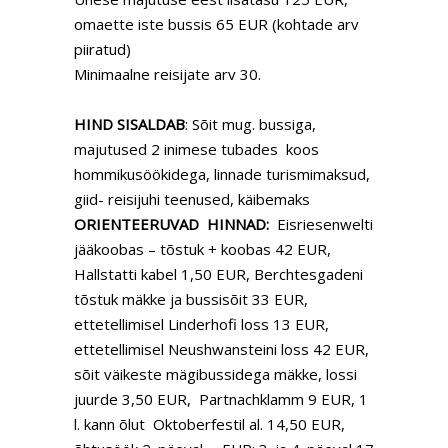
omaette iste bussis 65 EUR (kohtade arv
piiratud)
Minimaalne reisijate arv 30.
HIND SISALDAB
: Sõit mug. bussiga,
majutused 2 inimese tubades koos
hommikusöökidega, linnade turismimaksud,
giid- reisijuhi teenused, käibemaks
ORIENTEERUVAD HINNAD:
Eisriesenwelti
jääkoobas – tõstuk + koobas 42 EUR,
Hallstatti kabel 1,50 EUR, Berchtesgadeni
tõstuk mäkke ja bussisõit 33 EUR,
ettetellimisel Linderhofi loss 13 EUR,
ettetellimisel Neushwansteini loss 42 EUR,
sõit väikeste mägibussidega mäkke, lossi
juurde 3,50 EUR, Partnachklamm 9 EUR, 1
l. kann õlut Oktoberfestil al. 14,50 EUR,