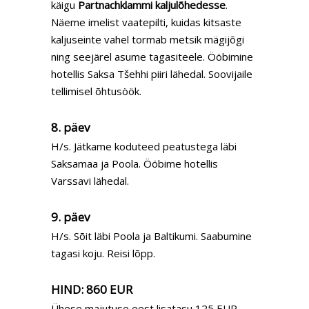
käigu
Partnachklammi kaljulõhedesse
.
Näeme imelist vaatepilti, kuidas kitsaste
kaljuseinte vahel tormab metsik mägijõgi
ning seejärel asume tagasiteele. Ööbimine
hotellis Saksa Tšehhi piiri lähedal. Soovijaile
tellimisel õhtusöök.
8. päev
H/s. Jätkame koduteed peatustega läbi
Saksamaa ja Poola. Ööbime hotellis
Varssavi lähedal.
9. päev
H/s. Sõit läbi Poola ja Baltikumi. Saabumine
tagasi koju. Reisi lõpp.
HIND:
860 EUR
Ühese majutuse eest lisatasu 125 EUR,