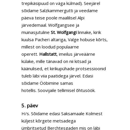
trepikäsipuud on väga külmad). Seejärel
sõidame Salzkammergutti ja veedame
päeva teise poole maalilisel Alpi
järvedemaal. Wolfgangsee ja
muinasjutuline
St. Wolfgangi
linnake, kirik
kuulsa Pacheri altariga, Valge hobuse kõrts,
millest on loodud populaarne
operett.
Hallstatt
, imeilus järveäärne
külake, mille tänavad on nii kitsad ja
käänulised, et kirikupühade protsessioonid
tuleb läbi viia paatidega järvel. Edasi
sõidame Ööbimine samas
hotellis. Soovijaile tellimisel õhtusöök.
5. päev
H/s. Sõidame edasi Saksamaale Kolmest
küljest kõrgete metsadega
ümbritsetud Berchtesgaden mis on läbi