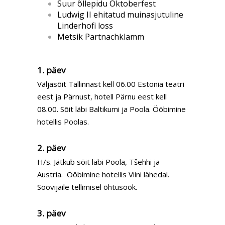
Suur õllepidu Oktoberfest
Ludwig II ehitatud muinasjutuline
Linderhofi loss
Metsik Partnachklamm
1. päev
Väljasõit Tallinnast kell 06.00 Estonia teatri
eest ja Pärnust, hotell Pärnu eest kell
08.00. Sõit läbi Baltikumi ja Poola. Ööbimine
hotellis Poolas.
2. päev
H/s. Jätkub sõit läbi Poola, Tšehhi ja
Austria. Ööbimine hotellis Viini lähedal.
Soovijaile tellimisel õhtusöök.
3. päev