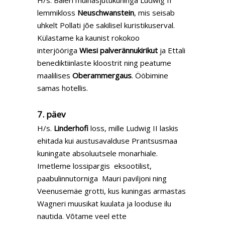
H/s. Baieri muinasjutukuninga Ludwig II
lemmikloss
Neuschwanstein
, mis seisab
uhkelt Pollati jõe sakilisel kuristikuserval.
Külastame ka kaunist rokokoo
interjööriga
Wiesi palverännukirikut
ja Ettali
benediktiinlaste kloostrit ning peatume
maalilises
Oberammergaus
. Ööbimine
samas hotellis.
7. päev
H/s.
Linderhofi
loss, mille Ludwig II laskis
ehitada kui austusavalduse Prantsusmaa
kuningate absoluutsele monarhiale.
Imetleme lossipargis eksootilist,
paabulinnutorniga Mauri paviljoni ning
Veenusemäe grotti, kus kuningas armastas
Wagneri muusikat kuulata ja looduse ilu
nautida. Võtame veel ette