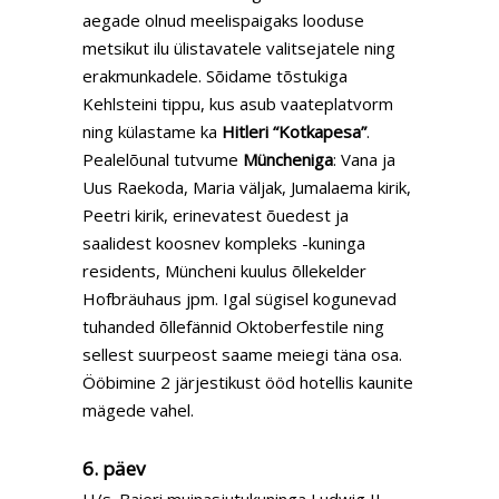
aegade olnud meelispaigaks looduse
metsikut ilu ülistavatele valitsejatele ning
erakmunkadele. Sõidame tõstukiga
Kehlsteini tippu, kus asub vaateplatvorm
ning külastame ka
Hitleri “Kotkapesa”
.
Pealelõunal tutvume
Müncheniga
: Vana ja
Uus Raekoda, Maria väljak, Jumalaema kirik,
Peetri kirik, erinevatest õuedest ja
saalidest koosnev kompleks -kuninga
residents, Müncheni kuulus õllekelder
Hofbräuhaus jpm. Igal sügisel kogunevad
tuhanded õllefännid Oktoberfestile ning
sellest suurpeost saame meiegi täna osa.
Ööbimine 2 järjestikust ööd hotellis kaunite
mägede vahel.
6. päev